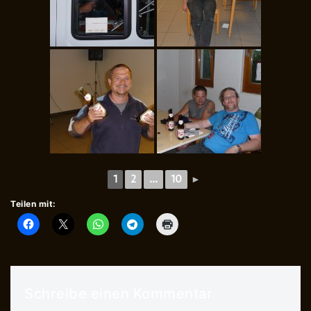
1
2
...
10
►
Teilen mit:
Schreibe einen Kommentar