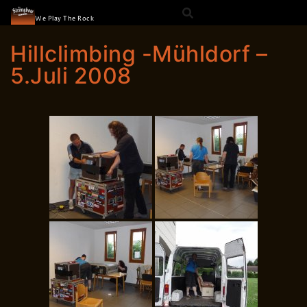
The Strongbow
Skip
We Play The Rock
to
content
Hillclimbing -Mühldorf –
5.Juli 2008