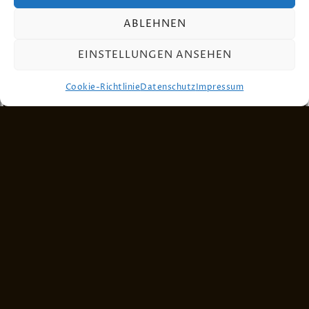
Nach 20 Jahren haben wir den ersten eigenen
Song! Er nennt sich Proud & Loud!
ABLEHNEN
ALLE INFOS und Downloads findest Du Hier:
EINSTELLUNGEN ANSEHEN
https://li.sten.to/E7LyxVc
Cookie-Richtlinie
Datenschutz
Impressum