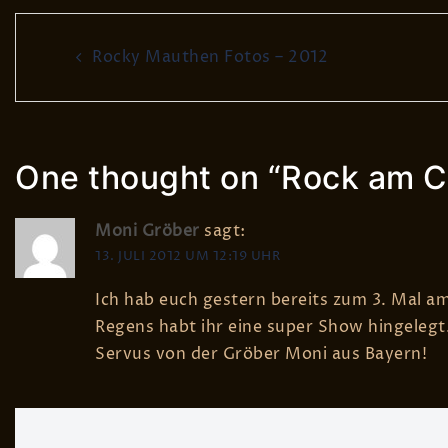
Post
Rocky Mauthen Fotos – 2012
navigation
One thought on “
Rock am C
Moni Gröber
sagt:
13. JULI 2012 UM 12:19 UHR
Ich hab euch gestern bereits zum 3. Mal a
Regens habt ihr eine super Show hingelegt.
Servus von der Gröber Moni aus Bayern!