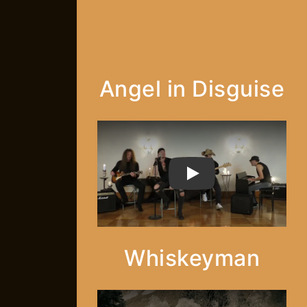
Angel in Disguise
PLAY
Whiskeyman