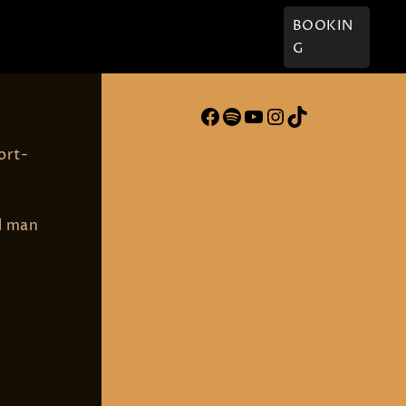
† Willi
Kontakt
BOOKIN
G
Facebook
Spotify
YouTube
Instagram
TikTok
ort-
l man