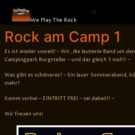
The
Skip
Die Band
Strongbow
to
Merchandis
content
We Play The Rock
BY
STEFAN EGGER
7. JULI 2012
KONZERT
,
OPEN AIR
,
RO
Rock am Camp 1
Es ist wieder soweit! – Wir, die lauteste Band um de
Campingpark Burgstaller – und das gleich 3 mal!!! –
Was gibt es schöneres? – Ein lauer Sommerabend, kü
mehr?
Komm vorbei – EINTRITT FREI – sei dabei!!! –
Wir freuen uns!