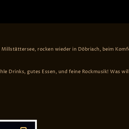
Blog
Live
Fotos
Media
Songs
e
CK
n Millstättersee, rocken wieder in Döbriach, beim Komf
hle Drinks, gutes Essen, und feine Rockmusik! Was wil