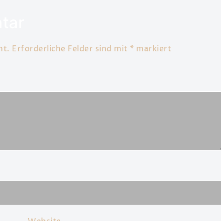
tar
ht.
Erforderliche Felder sind mit
*
markiert