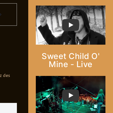
PLAY
Sweet Child O'
Mine - Live
z des
PLAY