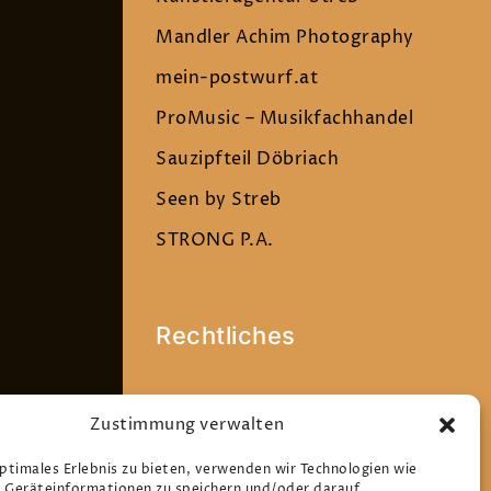
Mandler Achim Photography
mein-postwurf.at
ProMusic – Musikfachhandel
Sauzipfteil Döbriach
Seen by Streb
STRONG P.A.
Rechtliches
Datenschutz
Zustimmung verwalten
Impressum
optimales Erlebnis zu bieten, verwenden wir Technologien wie
Cookie-Richtlinie (EU)
 Geräteinformationen zu speichern und/oder darauf