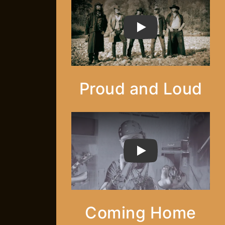
PLAY
Proud and Loud
PLAY
Coming Home