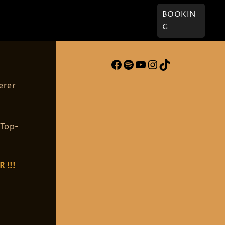
† Willi
Kontakt
BOOKIN
G
Facebook
Spotify
YouTube
Instagram
TikTok
erer
 Top-
R !!!