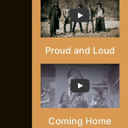
PLAY
Proud and Loud
PLAY
Coming Home