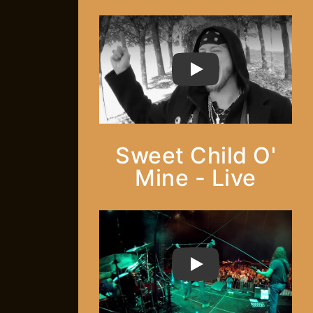
PLAY
Sweet Child O'
Mine - Live
PLAY