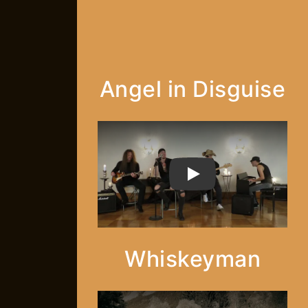
Angel in Disguise
PLAY
Whiskeyman