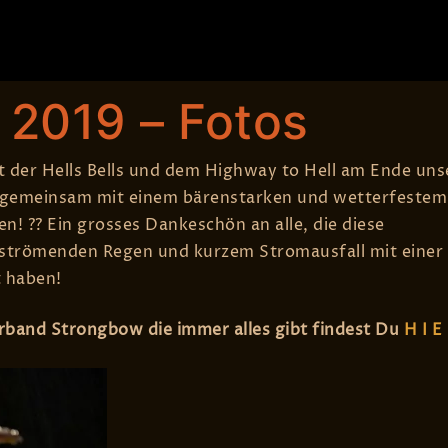
Blog
Live
Fotos
Media
Songs
e
 2019 – Fotos
t der Hells Bells und dem Highway to Hell am Ende uns
s gemeinsam mit einem bärenstarken und wetterfestem
n! ?? Ein grosses Dankeschön an alle, die diese
 strömenden Regen und kurzem Stromausfall mit einer
 haben!
rband Strongbow die immer alles gibt findest Du
H I E 