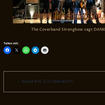
The Coverband Strongbow sagt DANK
Teilen mit:
Post
Heute RAC 2 in Döbriach!!!
navigation