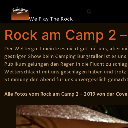
The
Skip
Die Band
Strongbow
to
Merchandis
content
We Play The Rock
BY
STEFAN EGGER
27. JULI 2019
ALLGEMEIN
Rock am Camp 2 –
Der Wettergott meinte es nicht gut mit uns, aber mi
gestrigen Show beim Camping Burgstaller ist es un
Publikum gelungen den Regen in die Flucht zu schlage
Wetterschlacht mit uns geschlagen haben und trotz
Stimmung den Abend für uns unvergesslich gemacht
Alle Fotos vom Rock am Camp 2 – 2019 von der Cove