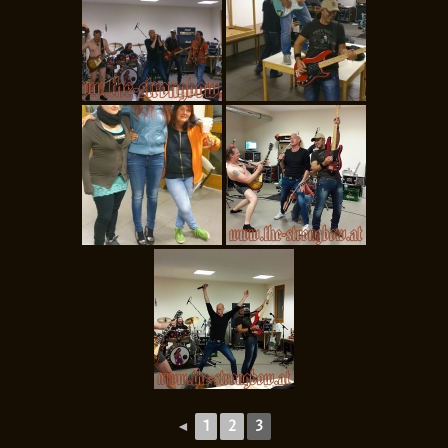
◄
1
2
3