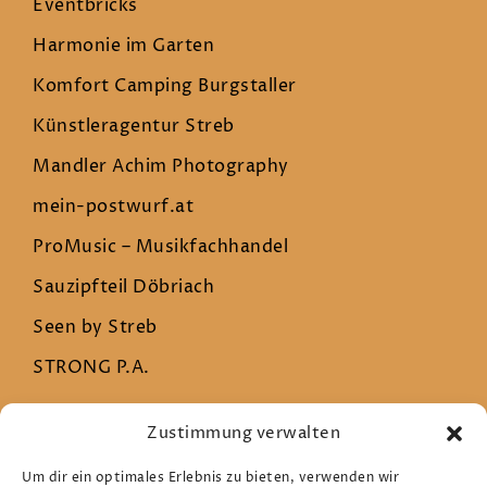
Eventbricks
Harmonie im Garten
Komfort Camping Burgstaller
Künstleragentur Streb
Mandler Achim Photography
mein-postwurf.at
ProMusic – Musikfachhandel
Sauzipfteil Döbriach
Seen by Streb
STRONG P.A.
Zustimmung verwalten
Rechtliches
Um dir ein optimales Erlebnis zu bieten, verwenden wir