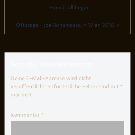
Post
How it all began
navigation
Offstage – Joe Bonamassa in Wien 2018
Schreibe einen Kommentar
Deine E-Mail-Adresse wird nicht
veröffentlicht.
Erforderliche Felder sind mit
*
markiert
Kommentar
*