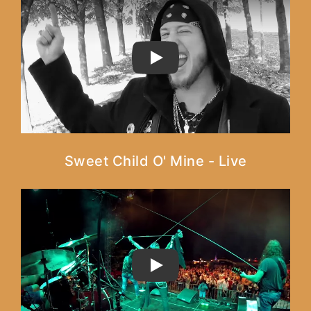
PLAY
Sweet Child O' Mine - Live
PLAY