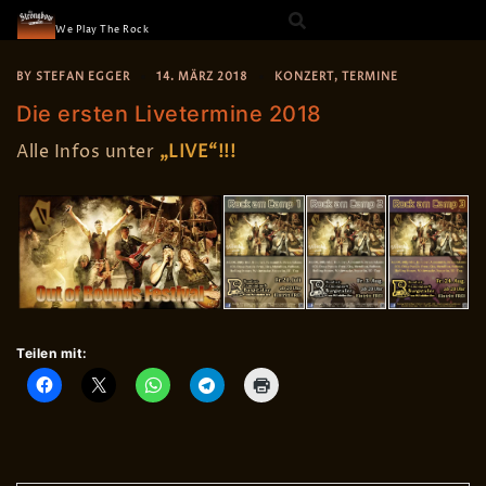
The Strongbow
Skip
We Play The Rock
to
content
BY
STEFAN EGGER
14. MÄRZ 2018
KONZERT
,
TERMINE
Die ersten Livetermine 2018
Alle Infos unter
„LIVE“!!!
Teilen mit: