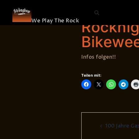
The
Skip
Die Band
Strongbow
to
Merchandis
content
We Play The Rock
Rocknig
Bikewe
Infos folgen!!
Teilen mit:
Post
100 Jahre Ga
navigati