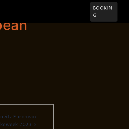
† Willi
Kontakt
BOOKIN
G
pean
rneitz European
ikeweek 2023