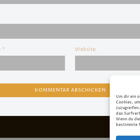
e
*
Website
Um dir ein 
Cookies, um
zuzugreifen
das Surfver
Wenn du dei
bestimmte M