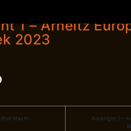
Blog
Live
Fotos
Media
Songs
e
ht 1 – Arneitz Euro
ek 2023
sthof Mauth
Rocknight 2 – A
on
B