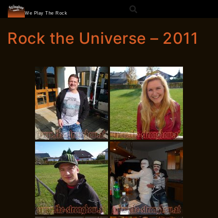
The Strongbow
Skip
We Play The Rock
to
content
Rock the Universe – 2011