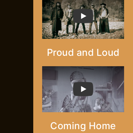
PLAY
Proud and Loud
PLAY
Coming Home