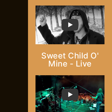
PLAY
Sweet Child O'
Mine - Live
PLAY