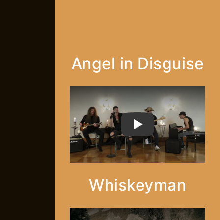
Angel in Disguise
PLAY
Whiskeyman