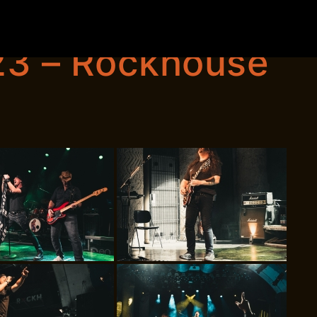
Blog
Live
Fotos
Media
Songs
e
23 – Rockhouse