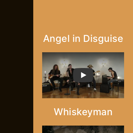
Angel in Disguise
PLAY
Whiskeyman