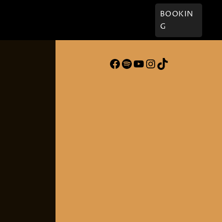
† Willi
Kontakt
BOOKIN
G
Facebook
Spotify
YouTube
Instagram
TikTok