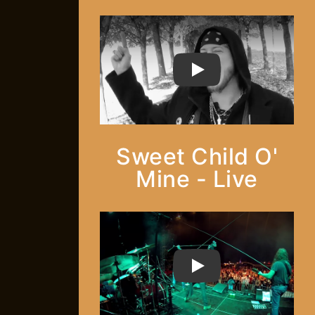
PLAY
Sweet Child O'
Mine - Live
PLAY