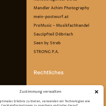
Mandler Achim Photography
mein-postwurf.at
ProMusic – Musikfachhandel
Sauzipfteil Döbriach
Seen by Streb
STRONG P.A.
Rechtliches
Datenschutz
Zustimmung verwalten
Impressum
optimales Erlebnis zu bieten, verwenden wir Technologien wie
Cookie-Richtlinie (EU)
 Geräteinformationen zu speichern und/oder darauf