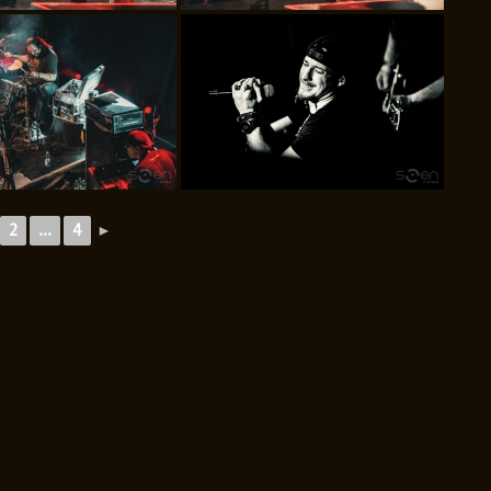
2
...
4
►