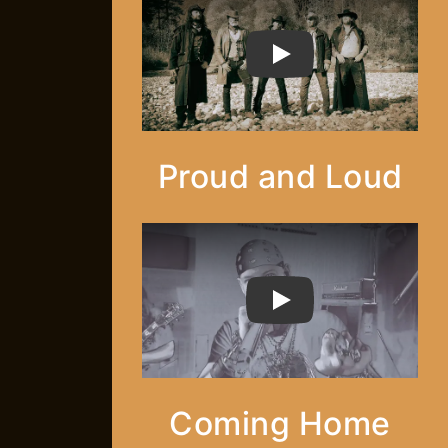
PLAY
Proud and Loud
PLAY
Coming Home