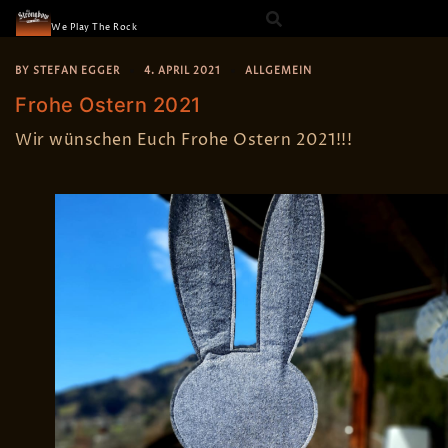
The Strongbow
Skip
We Play The Rock
to
content
BY
STEFAN EGGER
4. APRIL 2021
ALLGEMEIN
Frohe Ostern 2021
Wir wünschen Euch Frohe Ostern 2021!!!