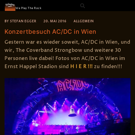
The Strongbow
Skip
We Play The Rock
to
content
BY
STEFAN EGGER
20. MAI 2016
ALLGEMEIN
Konzertbesuch AC/DC in Wien
Gestern war es wieder soweit, AC/DC in Wien, und
wir, The Coverband Strongbow und weitere 30
Personen live dabei! Fotos von AC/DC in Wien im
Ernst Happel Stadion sind
H I E R !!!
zu finden!!!