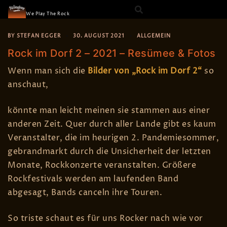
The Strongbow
Skip
We Play The Rock
to
content
BY
STEFAN EGGER
30. AUGUST 2021
ALLGEMEIN
Rock im Dorf 2 – 2021 – Resümee & Fotos
Wenn man sich die
Bilder von „Rock im Dorf 2“
so
anschaut,
könnte man leicht meinen sie stammen aus einer
anderen Zeit. Quer durch aller Lande gibt es kaum
Veranstalter, die im heurigen 2. Pandemiesommer,
gebrandmarkt durch die Unsicherheit der letzten
Monate, Rockkonzerte veranstalten. Größere
Rockfestivals werden am laufenden Band
abgesagt, Bands canceln ihre Touren.
So triste schaut es für uns Rocker nach wie vor