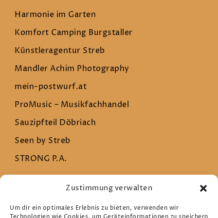
Harmonie im Garten
Komfort Camping Burgstaller
Künstleragentur Streb
Mandler Achim Photography
mein-postwurf.at
ProMusic – Musikfachhandel
Sauzipfteil Döbriach
Seen by Streb
STRONG P.A.
Zustimmung verwalten
Rechtliches
Um dir ein optimales Erlebnis zu bieten, verwenden wir
Technologien wie Cookies, um Geräteinformationen zu speichern