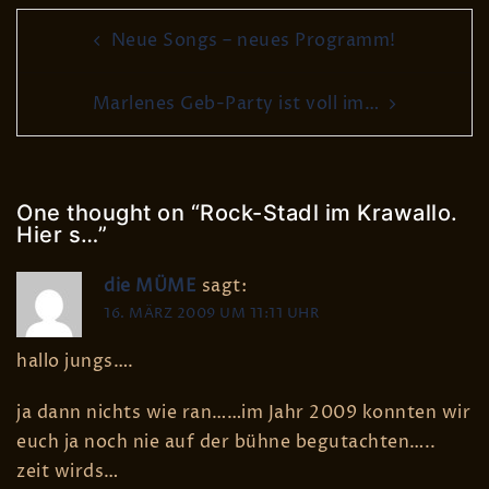
Post
Neue Songs – neues Programm!
navigation
Marlenes Geb-Party ist voll im…
One thought on “
Rock-Stadl im Krawallo.
Hier s…
”
die MÜME
sagt:
16. MÄRZ 2009 UM 11:11 UHR
hallo jungs….
ja dann nichts wie ran……im Jahr 2009 konnten wir
euch ja noch nie auf der bühne begutachten…..
zeit wirds…