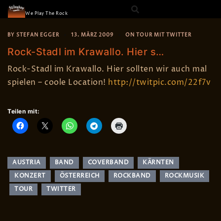
The Strongbow
Skip
We Play The Rock
to
content
BY
STEFAN EGGER
13. MÄRZ 2009
ON TOUR MIT TWITTER
Rock-Stadl im Krawallo. Hier s…
Rock-Stadl im Krawallo. Hier sollten wir auch mal
spielen – coole Location!
http://twitpic.com/22f7v
Teilen mit:
AUSTRIA
BAND
COVERBAND
KÄRNTEN
KONZERT
ÖSTERREICH
ROCKBAND
ROCKMUSIK
TOUR
TWITTER