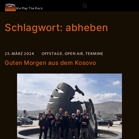
The Strongbow
Skip
We Play The Rock
to
content
Schlagwort:
abheben
23. MÄRZ 2024
OFFSTAGE
,
OPEN AIR
,
TERMINE
Guten Morgen aus dem Kosovo