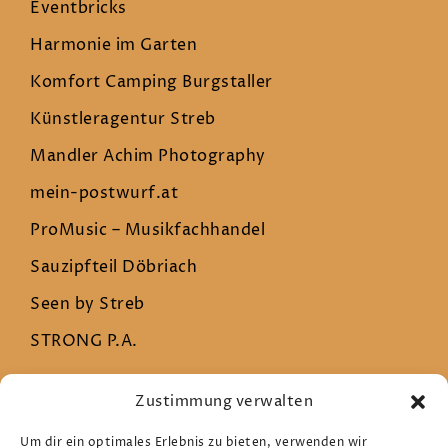
Eventbricks
Harmonie im Garten
Komfort Camping Burgstaller
Künstleragentur Streb
Mandler Achim Photography
mein-postwurf.at
ProMusic – Musikfachhandel
Sauzipfteil Döbriach
Seen by Streb
STRONG P.A.
Zustimmung verwalten
Rechtliches
Um dir ein optimales Erlebnis zu bieten, verwenden wir