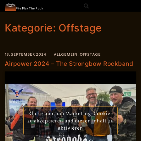
The Strongbow
Skip
We Play The Rock
to
content
Kategorie:
Offstage
13. SEPTEMBER 2024
ALLGEMEIN
,
OFFSTAGE
Airpower 2024 – The Strongbow Rockband
Klicke hier, um Marketing-Cookies
zu akzeptieren und diesen Inhalt zu
aktivieren