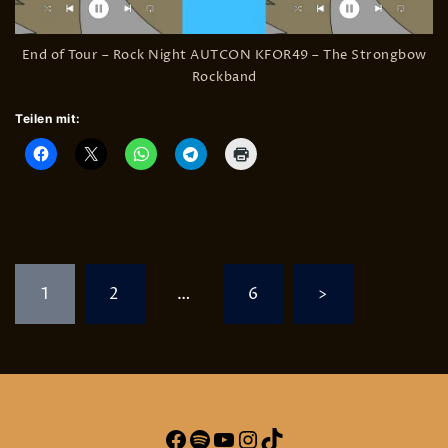
End of Tour – Rock Night AUTCON KFOR49 – The Strongbow
Rockband
Teilen mit:
Seitennummerierung
1
2
…
6
>
der
Beiträge
Facebook
Spotify
YouTube
Instagram
TikTok