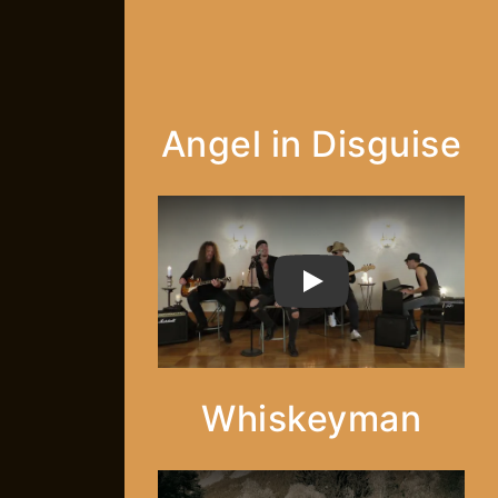
Angel in Disguise
PLAY
Whiskeyman