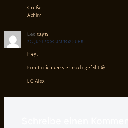
Grüße
Achim
Lex
sagt:
22. JUNI 2009 UM 19:26 UHR
Hey,
Freut mich dass es euch gefällt 😀
LG Alex
Schreibe einen Kommen