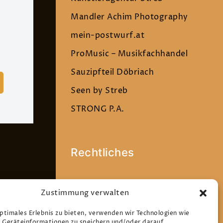
Mandler Achim Photography
mein-postwurf.at
ProMusic – Musikfachhandel
Sauzipfteil Döbriach
Seen by Streb
STRONG P.A.
Rechtliches
Datenschutz
Zustimmung verwalten
Impressum
optimales Erlebnis zu bieten, verwenden wir Technologien wie
Cookie-Richtlinie (EU)
 Geräteinformationen zu speichern und/oder darauf