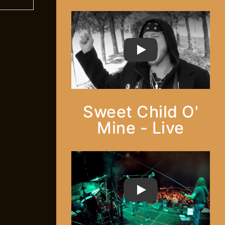
PLAY
Sweet Child O'
Mine - Live
PLAY