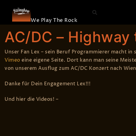
The
Skip
Die Band
Strongbow
to
Merchandis
content
We Play The Rock
BY
STEFAN EGGER
22. JUNI 2009
KONZERT
,
OFFSTAGE
,
AC/DC – Highway 
Unser Fan Lex – sein Beruf Programmierer macht in se
Vimeo
eine eigene Seite. Dort kann man seine Meist
von unserem Ausflug zum AC/DC Konzert nach Wien! 
Danke für Dein Engagement Lex!!!
Und hier die Videos! –