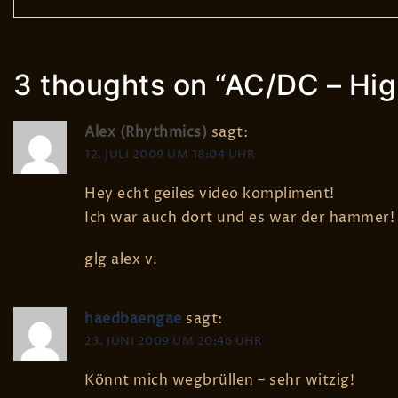
3 thoughts on “
AC/DC – Hig
Alex (Rhythmics)
sagt:
12. JULI 2009 UM 18:04 UHR
Hey echt geiles video kompliment!
Ich war auch dort und es war der hammer!
glg alex v.
haedbaengae
sagt:
23. JUNI 2009 UM 20:46 UHR
Könnt mich wegbrüllen – sehr witzig!