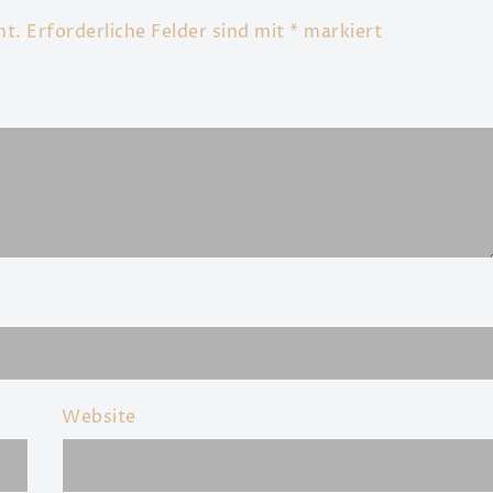
ht.
Erforderliche Felder sind mit
*
markiert
Website