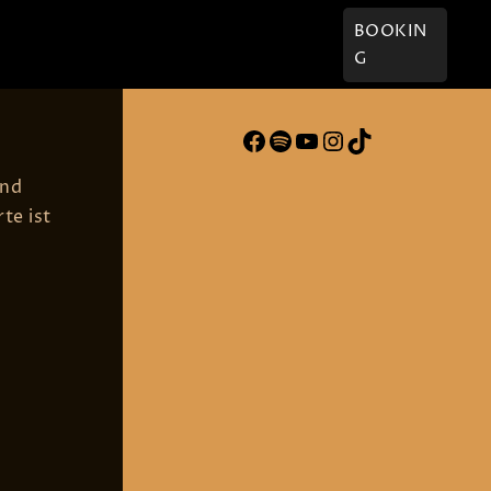
† Willi
Kontakt
BOOKIN
G
Facebook
Spotify
YouTube
Instagram
TikTok
nd
te ist