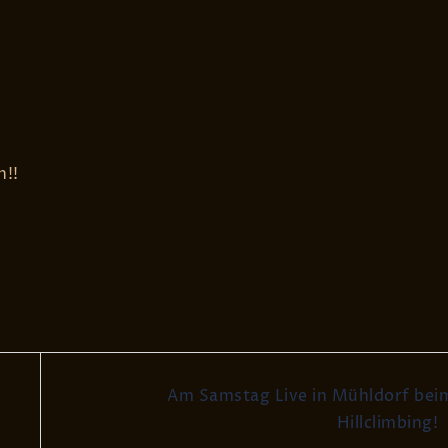
n!!
Am Samstag Live in Mühldorf bei
Hillclimbing!