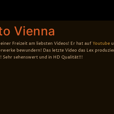
Blog
Live
Fotos
Media
Songs
e
OPEN AIR
to Vienna
iner Freizeit am liebsten Videos! Er hat auf
Youtube
u
erwerke bewundern! Das letzte Video das Lex produzier
Sehr sehenswert und in HD Qualität!!!