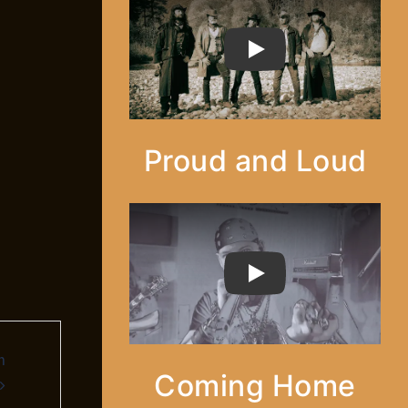
PLAY
Proud and Loud
PLAY
m
Coming Home