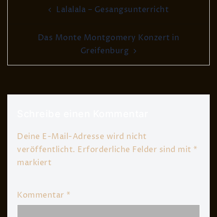
Post
Lalalala – Gesangsunterricht
navigation
Das Monte Montgomery Konzert in
Greifenburg
Schreibe einen Kommentar
Deine E-Mail-Adresse wird nicht
veröffentlicht.
Erforderliche Felder sind mit
*
markiert
Kommentar
*