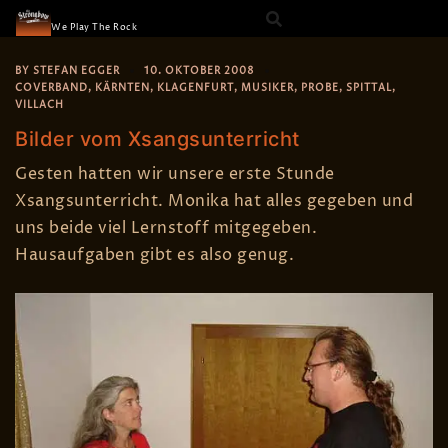
The Strongbow
Skip
We Play The Rock
to
content
BY
STEFAN EGGER
10. OKTOBER 2008
COVERBAND
,
KÄRNTEN
,
KLAGENFURT
,
MUSIKER
,
PROBE
,
SPITTAL
,
VILLACH
Bilder vom Xsangsunterricht
Gesten hatten wir unsere erste Stunde
Xsangsunterricht. Monika hat alles gegeben und
uns beide viel Lernstoff mitgegeben.
Hausaufgaben gibt es also genug.