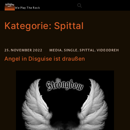
The Strongbow
Skip
We Play The Rock
to
content
Kategorie:
Spittal
25. NOVEMBER 2022
MEDIA
,
SINGLE
,
SPITTAL
,
VIDEODREH
Angel in Disguise ist draußen