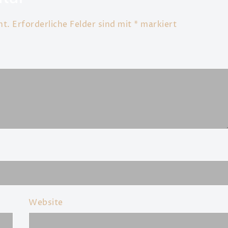
ht.
Erforderliche Felder sind mit
*
markiert
Website