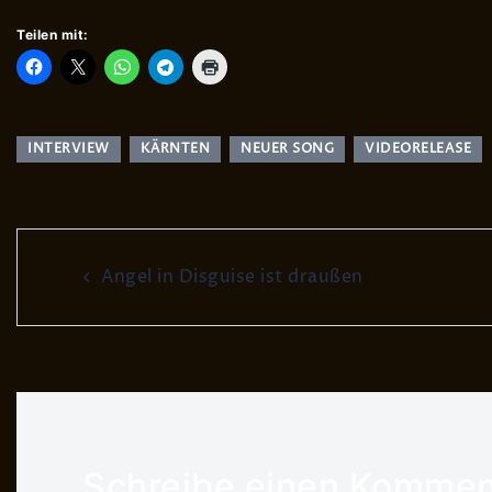
Teilen mit:
INTERVIEW
KÄRNTEN
NEUER SONG
VIDEORELEASE
Post
Angel in Disguise ist draußen
navigation
Schreibe einen Kommen