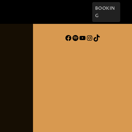
† Willi
Kontakt
BOOKIN
G
Facebook
Spotify
YouTube
Instagram
TikTok