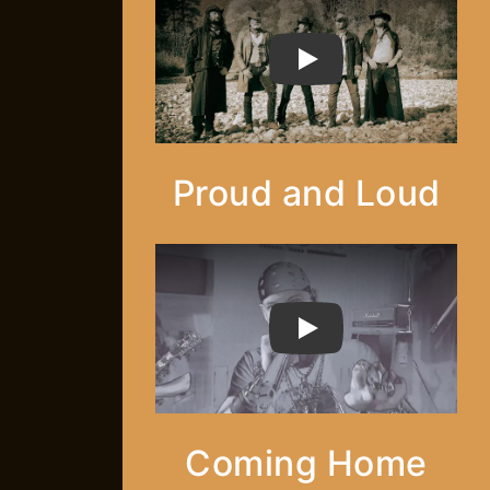
PLAY
Proud and Loud
PLAY
Coming Home