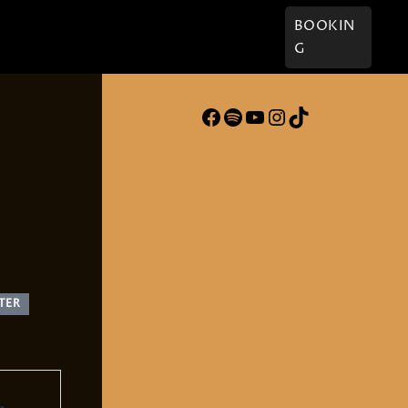
† Willi
Kontakt
BOOKIN
G
Facebook
Spotify
YouTube
Instagram
TikTok
TER