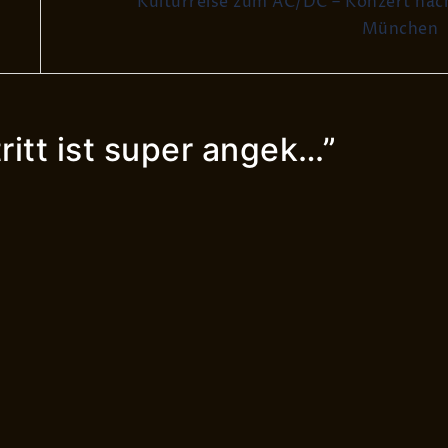
Kulturreise zum AC/DC – Konzert nac
München
ritt ist super angek…
”