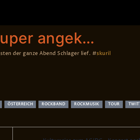
Blog
Live
Fotos
Media
Songs
e
R
 super angek…
ten der ganze Abend Schlager lief. #
skuril
ÖSTERREICH
ROCKBAND
ROCKMUSIK
TOUR
TWIT