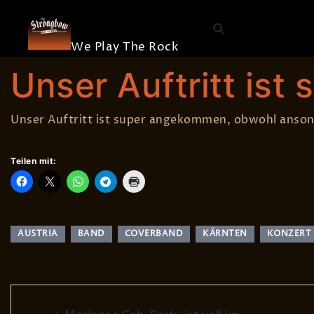
The
Skip
Die Band
Strongbow
to
Merchandis
content
We Play The Rock
BY
STEFAN EGGER
21. MÄRZ 2009
ON TOUR MIT TWITTE
Unser Auftritt ist
Unser Auftritt ist super angekommen, obwohl ansons
Teilen mit:
AUSTRIA
BAND
COVERBAND
KÄRNTEN
KONZERT
Post