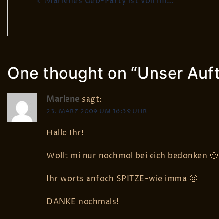
Marlenes Geb-Party ist voll im…
navigation
One thought on “
Unser Auft
Marlene
sagt:
23. MÄRZ 2009 UM 16:39 UHR
Hallo Ihr!
Wollt mi nur nochmol bei eich bedonken 🙂
Ihr worts anfoch SPITZE-wie imma 🙂
DANKE nochmals!