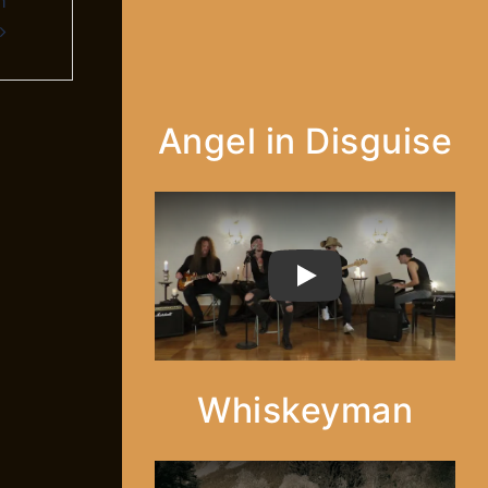
h
Angel in Disguise
PLAY
Whiskeyman