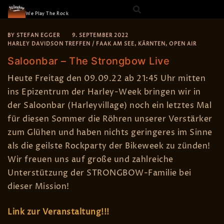
The Strongbow
Skip
We Play The Rock
to
content
BY
STEFAN EGGER
9. SEPTEMBER 2022
HARLEY DAVIDSON TREFFEN / FAAK AM SEE
,
KÄRNTEN
,
OPEN AIR
Saloonbar – The Strongbow Live
Heute Freitag den 09.09.22 ab 21:45 Uhr mitten
ins Epizentrum der Harley-Week bringen wir in
der Saloonbar (Harleyvillage) noch ein letztes Mal
für diesen Sommer die Röhren unserer Verstärker
zum Glühen und haben nichts geringeres im Sinne
als die geilste Rockparty der Bikeweek zu zünden!
Wir freuen uns auf große und zahlreiche
Unterstützung der STRONGBOW-Familie bei
dieser Mission!
Link zur Veranstaltung!!!