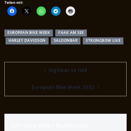
Teilen mit:
EUROPEAN BIKE WEEK
FAAK AM SEE
HARLEY DAVIDSON
SALOONBAR
STRONGBOW LIVE
Post
Highway to Hell
navigation
European Bike Week 2022
Schreibe einen Kommentar